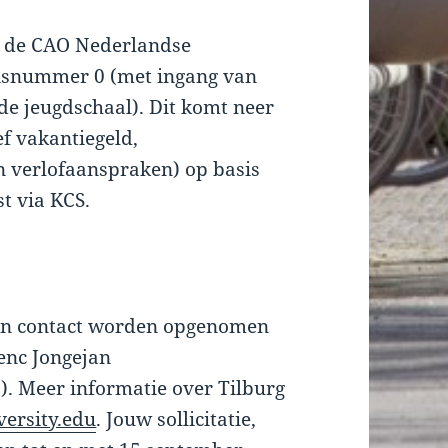
n de CAO Nederlandse
arisnummer 0 (met ingang van
 de jeugdschaal). Dit komt neer
ef vakantiegeld,
an verlofaanspraken) op basis
t via KCS.
kan contact worden opgenomen
renc Jongejan
6). Meer informatie over Tilburg
ersity.edu
. Jouw sollicitatie,