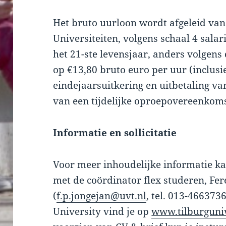
Het bruto uurloon wordt afgeleid va
Universiteiten, volgens schaal 4 sal
het 21-ste levensjaar, anders volgens
op €13,80 bruto euro per uur (inclusi
eindejaarsuitkering en uitbetaling v
van een tijdelijke oproepovereenkoms
Informatie en sollicitatie
Voor meer inhoudelijke informatie 
met de coördinator flex studeren, Fe
(
f.p.jongejan@uvt.nl
, tel. 013-466373
University vind je op
www.tilburguniv