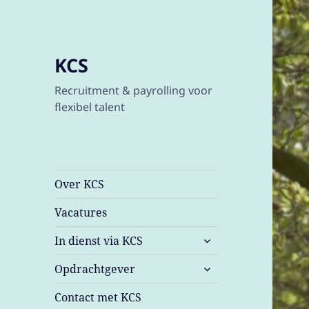
KCS
Recruitment & payrolling voor
flexibel talent
Over KCS
Vacatures
submenu
In dienst via KCS
uitvouwen
submenu
Opdrachtgever
uitvouwen
Contact met KCS